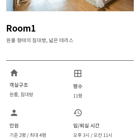
Room1
원룸 형태의 침대방, 넓은 테라스
border_all
객실구조
평수
원룸, 침대방
11평
person
restore
인원
입/퇴실 시간
기준 2명 / 최대 4명
오후 3시 / 오전 11시